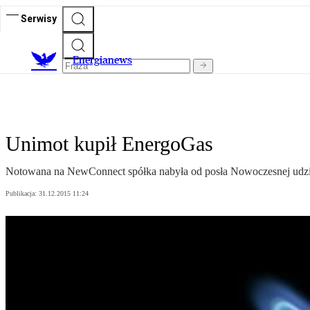
Serwisy
E
nergianews
Unimot kupił EnergoGas
Notowana na NewConnect spółka nabyła od posła Nowoczesnej udział
Publikacja:
31.12.2015 11:24