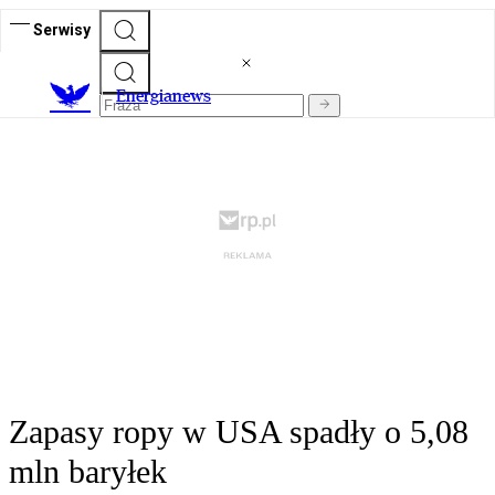
Serwisy
E
nergianews
Zapasy ropy w USA spadły o 5,08
mln baryłek