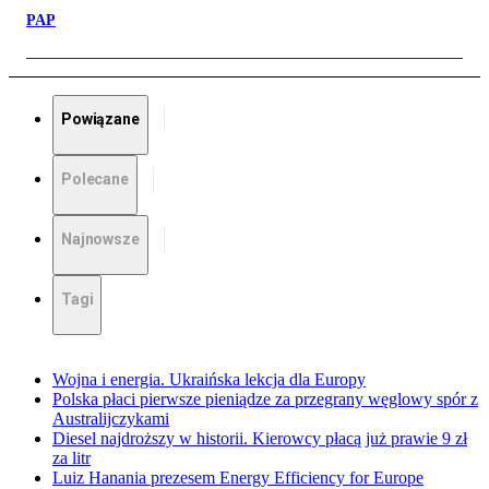
PAP
Powiązane
Polecane
Najnowsze
Tagi
Wojna i energia. Ukraińska lekcja dla Europy
Polska płaci pierwsze pieniądze za przegrany węglowy spór z
Australijczykami
Diesel najdroższy w historii. Kierowcy płacą już prawie 9 zł
za litr
Luiz Hanania prezesem Energy Efficiency for Europe