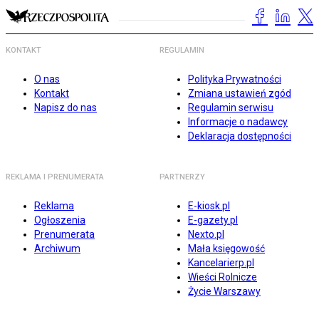
KONTAKT
REGULAMIN
O nas
Polityka Prywatności
Kontakt
Zmiana ustawień zgód
Napisz do nas
Regulamin serwisu
Informacje o nadawcy
Deklaracja dostępności
REKLAMA I PRENUMERATA
PARTNERZY
Reklama
E-kiosk.pl
Ogłoszenia
E-gazety.pl
Prenumerata
Nexto.pl
Archiwum
Mała księgowość
Kancelarierp.pl
Wieści Rolnicze
Życie Warszawy