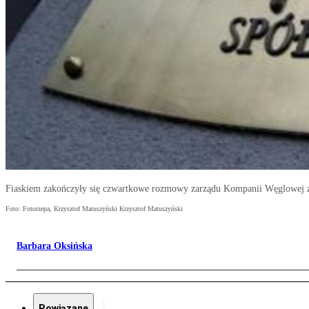
Fiaskiem zakończyły się czwartkowe rozmowy zarządu Kompanii Węglowej z
Foto: Fotorzepa, Krzysztof Matuszyński Krzysztof Matuszyński
Barbara Oksińska
Powiązane