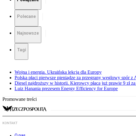
Polecane
Najnowsze
Tagi
Wojna i energia. Ukraińska lekcja dla Europy
Polska płaci pierwsze pieniądze za przegrany węglowy spór z 
Diesel najdroższy w historii. Kierowcy płacą już prawie 9 zł za 
Luiz Hanania prezesem Energy Efficiency for Europe
Promowane treści
KONTAKT
O nas