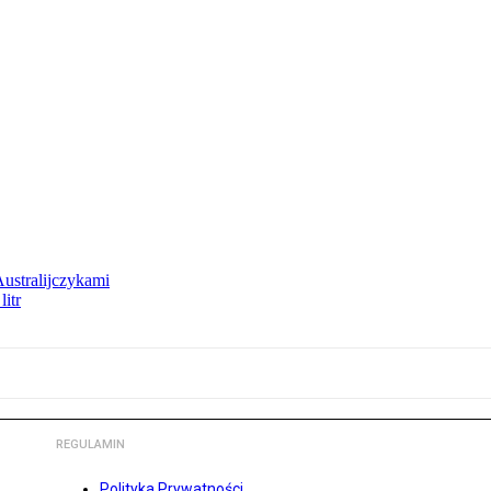
Australijczykami
litr
REGULAMIN
Polityka Prywatności