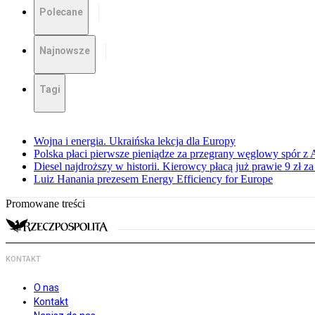
Polecane
Najnowsze
Tagi
Wojna i energia. Ukraińska lekcja dla Europy
Polska płaci pierwsze pieniądze za przegrany węglowy spór z 
Diesel najdroższy w historii. Kierowcy płacą już prawie 9 zł za 
Luiz Hanania prezesem Energy Efficiency for Europe
Promowane treści
KONTAKT
O nas
Kontakt