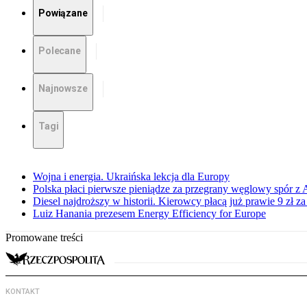
Powiązane
Polecane
Najnowsze
Tagi
Wojna i energia. Ukraińska lekcja dla Europy
Polska płaci pierwsze pieniądze za przegrany węglowy spór z 
Diesel najdroższy w historii. Kierowcy płacą już prawie 9 zł za 
Luiz Hanania prezesem Energy Efficiency for Europe
Promowane treści
KONTAKT