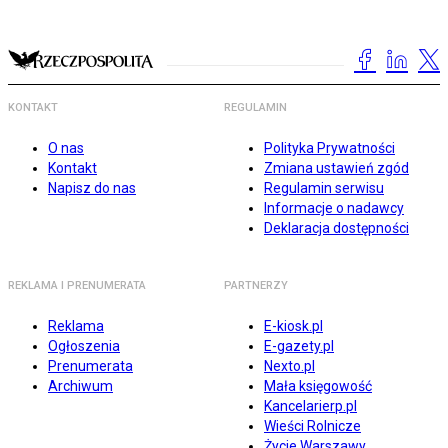
KONTAKT
REGULAMIN
O nas
Polityka Prywatności
Kontakt
Zmiana ustawień zgód
Napisz do nas
Regulamin serwisu
Informacje o nadawcy
Deklaracja dostępności
REKLAMA I PRENUMERATA
PARTNERZY
Reklama
E-kiosk.pl
Ogłoszenia
E-gazety.pl
Prenumerata
Nexto.pl
Archiwum
Mała księgowość
Kancelarierp.pl
Wieści Rolnicze
Życie Warszawy