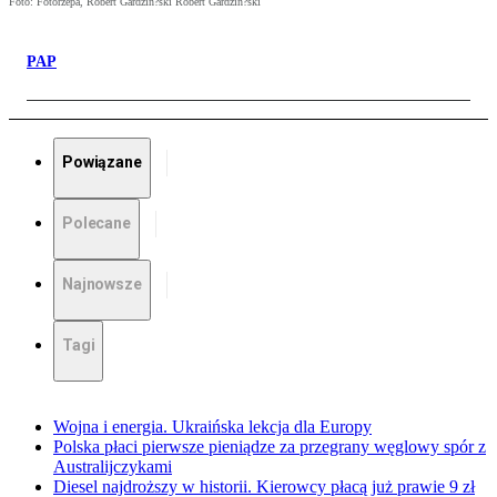
Foto: Fotorzepa, Robert Gardzin?ski Robert Gardzin?ski
PAP
Powiązane
Polecane
Najnowsze
Tagi
Wojna i energia. Ukraińska lekcja dla Europy
Polska płaci pierwsze pieniądze za przegrany węglowy spór z
Australijczykami
Diesel najdroższy w historii. Kierowcy płacą już prawie 9 zł