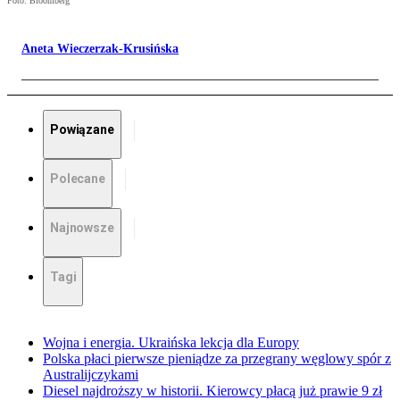
Foto: Bloomberg
Aneta Wieczerzak-Krusińska
Powiązane
Polecane
Najnowsze
Tagi
Wojna i energia. Ukraińska lekcja dla Europy
Polska płaci pierwsze pieniądze za przegrany węglowy spór z
Australijczykami
Diesel najdroższy w historii. Kierowcy płacą już prawie 9 zł