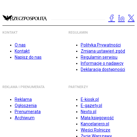
KONTAKT
REGULAMIN
O nas
Polityka Prywatności
Kontakt
Zmiana ustawień zgód
Napisz do nas
Regulamin serwisu
Informacje o nadawcy
Deklaracja dostępności
REKLAMA I PRENUMERATA
PARTNERZY
Reklama
E-kiosk.pl
Ogłoszenia
E-gazety.pl
Prenumerata
Nexto.pl
Archiwum
Mała księgowość
Kancelarierp.pl
Wieści Rolnicze
Życie Warszawy