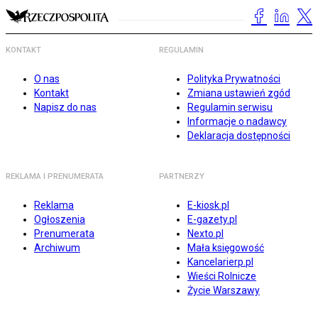
KONTAKT
REGULAMIN
O nas
Polityka Prywatności
Kontakt
Zmiana ustawień zgód
Napisz do nas
Regulamin serwisu
Informacje o nadawcy
Deklaracja dostępności
REKLAMA I PRENUMERATA
PARTNERZY
Reklama
E-kiosk.pl
Ogłoszenia
E-gazety.pl
Prenumerata
Nexto.pl
Archiwum
Mała księgowość
Kancelarierp.pl
Wieści Rolnicze
Życie Warszawy