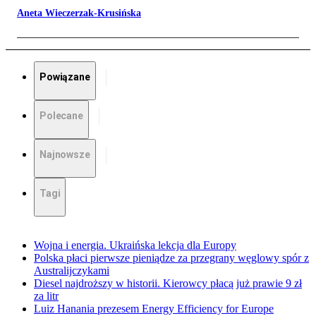
Aneta Wieczerzak-Krusińska
Powiązane
Polecane
Najnowsze
Tagi
Wojna i energia. Ukraińska lekcja dla Europy
Polska płaci pierwsze pieniądze za przegrany węglowy spór z
Australijczykami
Diesel najdroższy w historii. Kierowcy płacą już prawie 9 zł
za litr
Luiz Hanania prezesem Energy Efficiency for Europe