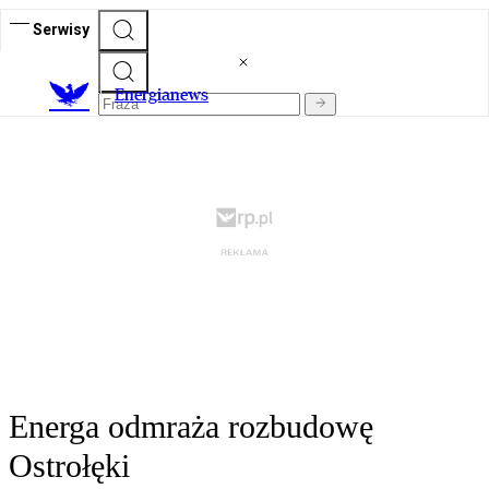
Serwisy
E
nergianews
Energa odmraża rozbudowę
Ostrołęki