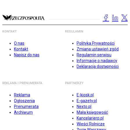
KONTAKT
REGULAMIN
O nas
Polityka Prywatności
Kontakt
Zmiana ustawień zgód
Napisz do nas
Regulamin serwisu
Informacje o nadawcy
Deklaracja dostępności
REKLAMA I PRENUMERATA
PARTNERZY
Reklama
E-kiosk.pl
Ogłoszenia
E-gazety.pl
Prenumerata
Nexto.pl
Archiwum
Mała księgowość
Kancelarierp.pl
Wieści Rolnicze
Życie Warszawy