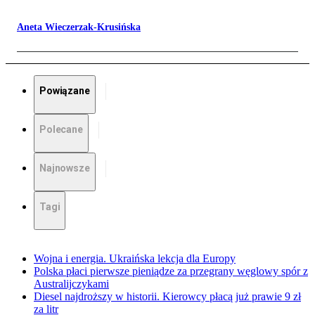
Aneta Wieczerzak-Krusińska
Powiązane
Polecane
Najnowsze
Tagi
Wojna i energia. Ukraińska lekcja dla Europy
Polska płaci pierwsze pieniądze za przegrany węglowy spór z
Australijczykami
Diesel najdroższy w historii. Kierowcy płacą już prawie 9 zł
za litr