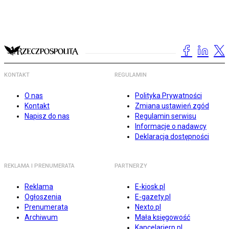
KONTAKT
REGULAMIN
O nas
Polityka Prywatności
Kontakt
Zmiana ustawień zgód
Napisz do nas
Regulamin serwisu
Informacje o nadawcy
Deklaracja dostępności
REKLAMA I PRENUMERATA
PARTNERZY
Reklama
E-kiosk.pl
Ogłoszenia
E-gazety.pl
Prenumerata
Nexto.pl
Archiwum
Mała księgowość
Kancelarierp.pl