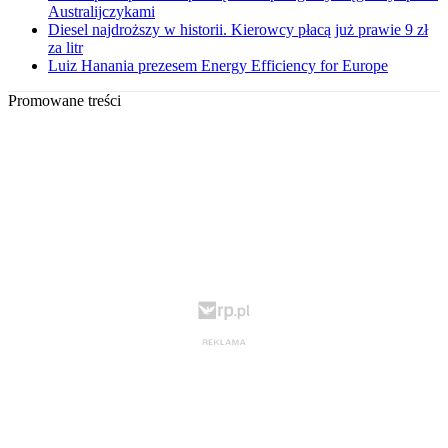
Australijczykami
Diesel najdroższy w historii. Kierowcy płacą już prawie 9 zł
za litr
Luiz Hanania prezesem Energy Efficiency for Europe
Promowane treści