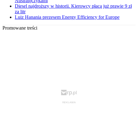
Australijczykami
Diesel najdroższy w historii. Kierowcy płacą już prawie 9 zł
za litr
Luiz Hanania prezesem Energy Efficiency for Europe
Promowane treści