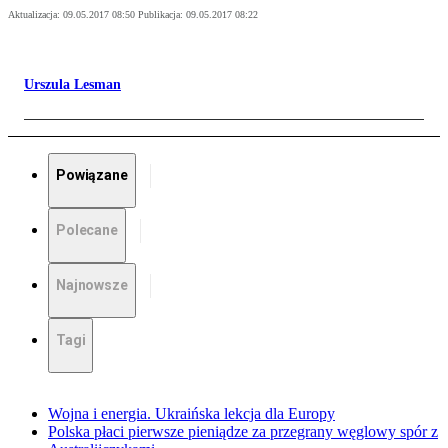
Aktualizacja:
09.05.2017 08:50
Publikacja:
09.05.2017 08:22
Urszula Lesman
Powiązane
Polecane
Najnowsze
Tagi
Wojna i energia. Ukraińska lekcja dla Europy
Polska płaci pierwsze pieniądze za przegrany węglowy spór z