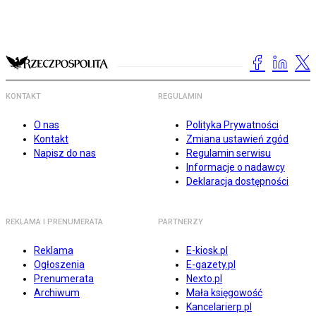
KONTAKT
REGULAMIN
O nas
Polityka Prywatności
Kontakt
Zmiana ustawień zgód
Napisz do nas
Regulamin serwisu
Informacje o nadawcy
Deklaracja dostępności
REKLAMA I PRENUMERATA
PARTNERZY
Reklama
E-kiosk.pl
Ogłoszenia
E-gazety.pl
Prenumerata
Nexto.pl
Archiwum
Mała księgowość
Kancelarierp.pl