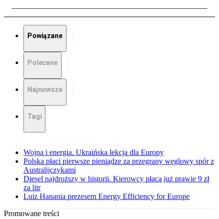
Powiązane
Polecane
Najnowsze
Tagi
Wojna i energia. Ukraińska lekcja dla Europy
Polska płaci pierwsze pieniądze za przegrany węglowy spór z
Australijczykami
Diesel najdroższy w historii. Kierowcy płacą już prawie 9 zł
za litr
Luiz Hanania prezesem Energy Efficiency for Europe
Promowane treści