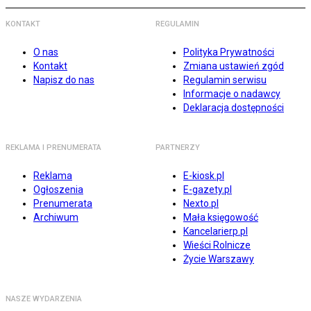
KONTAKT
REGULAMIN
O nas
Polityka Prywatności
Kontakt
Zmiana ustawień zgód
Napisz do nas
Regulamin serwisu
Informacje o nadawcy
Deklaracja dostępności
REKLAMA I PRENUMERATA
PARTNERZY
Reklama
E-kiosk.pl
Ogłoszenia
E-gazety.pl
Prenumerata
Nexto.pl
Archiwum
Mała księgowość
Kancelarierp.pl
Wieści Rolnicze
Życie Warszawy
NASZE WYDARZENIA