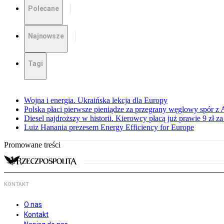
Polecane
Najnowsze
Tagi
Wojna i energia. Ukraińska lekcja dla Europy
Polska płaci pierwsze pieniądze za przegrany węglowy spór z 
Diesel najdroższy w historii. Kierowcy płacą już prawie 9 zł za 
Luiz Hanania prezesem Energy Efficiency for Europe
Promowane treści
KONTAKT
O nas
Kontakt