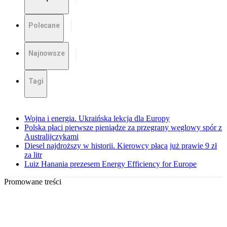
Polecane
Najnowsze
Tagi
Wojna i energia. Ukraińska lekcja dla Europy
Polska płaci pierwsze pieniądze za przegrany węglowy spór z
Australijczykami
Diesel najdroższy w historii. Kierowcy płacą już prawie 9 zł
za litr
Luiz Hanania prezesem Energy Efficiency for Europe
Promowane treści