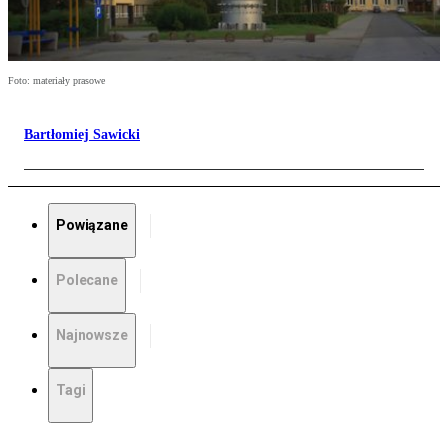
Foto: materiały prasowe
Bartłomiej Sawicki
Powiązane
Polecane
Najnowsze
Tagi