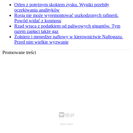
Orlen z potężnym skokiem zysku. Wyniki przebiły
oczekiwania analityków
Rosja nie może wyremontować uszkodzonych rafinerii.
Powód widać z kosmosu
Rząd wraca z podatkiem od paliwowych gigantów. Tym
razem zapłaci także gaz
Żołnierz i menedżer naftowy w kierownictwie Naftogazu.
Przed nim wielkie wyzwanie
Promowane treści