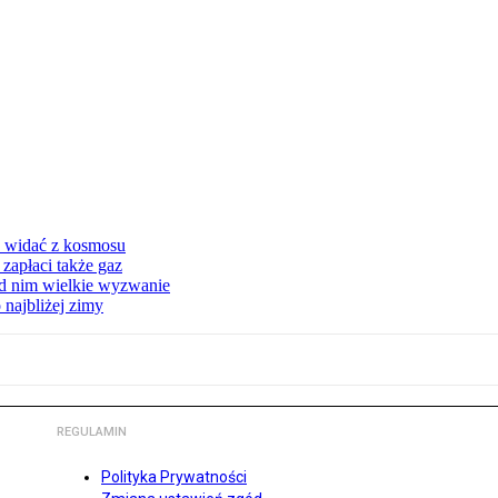
d widać z kosmosu
apłaci także gaz
ed nim wielkie wyzwanie
 najbliżej zimy
REGULAMIN
Polityka Prywatności