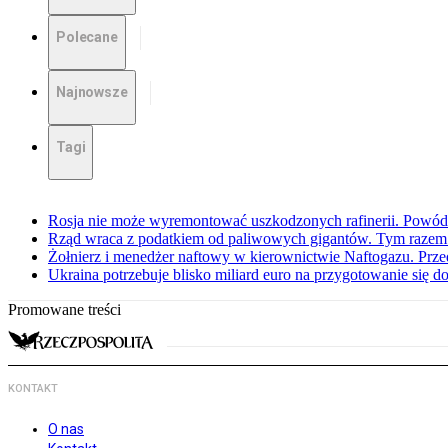
Polecane
Najnowsze
Tagi
Rosja nie może wyremontować uszkodzonych rafinerii. Powó
Rząd wraca z podatkiem od paliwowych gigantów. Tym razem z
Żołnierz i menedżer naftowy w kierownictwie Naftogazu. Prz
Ukraina potrzebuje blisko miliard euro na przygotowanie się do
Promowane treści
KONTAKT
O nas