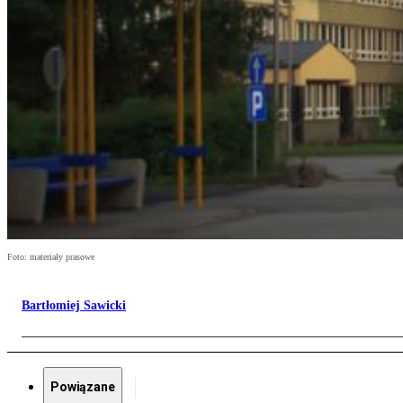
Foto: materiały prasowe
Bartłomiej Sawicki
Powiązane