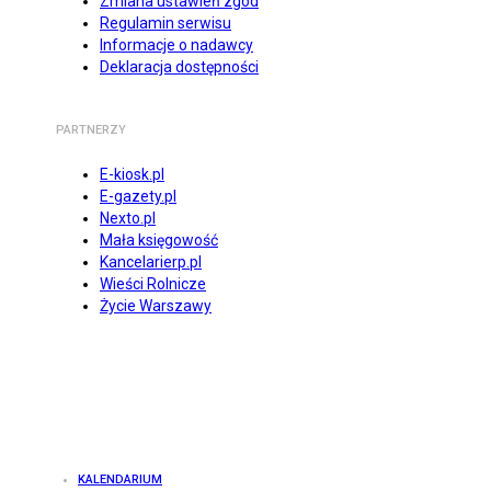
Zmiana ustawień zgód
Regulamin serwisu
Informacje o nadawcy
Deklaracja dostępności
PARTNERZY
E-kiosk.pl
E-gazety.pl
Nexto.pl
Mała księgowość
Kancelarierp.pl
Wieści Rolnicze
Życie Warszawy
KALENDARIUM