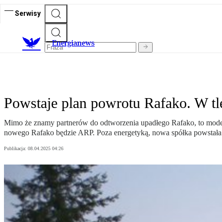
Serwisy
E
nergianews
Powstaje plan powrotu Rafako. W tle
Mimo że znamy partnerów do odtworzenia upadłego Rafako, to model po
nowego Rafako będzie ARP. Poza energetyką, nowa spółka powstała n
Publikacja:
08.04.2025 04:26