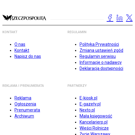
KONTAKT
REGULAMIN
O nas
Polityka Prywatności
Kontakt
Zmiana ustawień zgód
Napisz do nas
Regulamin serwisu
Informacje o nadawcy
Deklaracja dostępności
REKLAMA I PRENUMERATA
PARTNERZY
Reklama
E-kiosk.pl
Ogłoszenia
E-gazety.pl
Prenumerata
Nexto.pl
Archiwum
Mała księgowość
Kancelarierp.pl
Wieści Rolnicze
Życie Warszawy