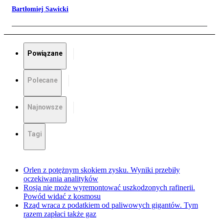
Bartłomiej Sawicki
Powiązane
Polecane
Najnowsze
Tagi
Orlen z potężnym skokiem zysku. Wyniki przebiły
oczekiwania analityków
Rosja nie może wyremontować uszkodzonych rafinerii.
Powód widać z kosmosu
Rząd wraca z podatkiem od paliwowych gigantów. Tym
razem zapłaci także gaz