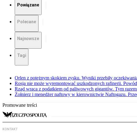
Powiązane
Polecane
Najnowsze
Tagi
Orlen z potężnym skokiem zysku. Wyniki przebiły oczekiwani
Rosja nie może wyremontować uszkodzonych rafinerii. Powó
Rząd wraca z podatkiem od paliwowych gigantów. Tym razem z
Żołnierz i menedżer naftowy w kierownictwie Naftogazu. Prz
Promowane treści
KONTAKT