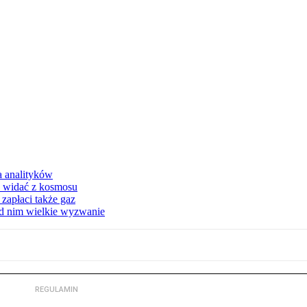
a analityków
d widać z kosmosu
apłaci także gaz
ed nim wielkie wyzwanie
REGULAMIN