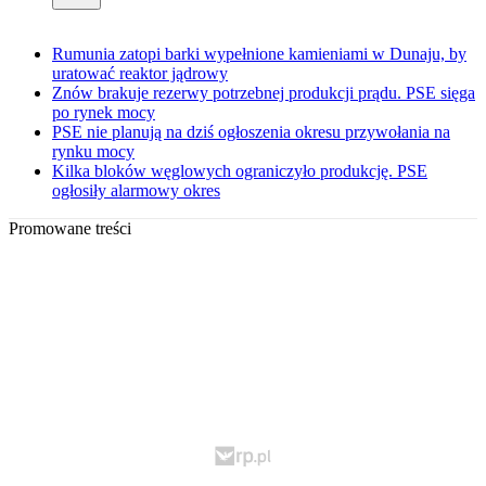
Rumunia zatopi barki wypełnione kamieniami w Dunaju, by
uratować reaktor jądrowy
Znów brakuje rezerwy potrzebnej produkcji prądu. PSE sięga
po rynek mocy
PSE nie planują na dziś ogłoszenia okresu przywołania na
rynku mocy
Kilka bloków węglowych ograniczyło produkcję. PSE
ogłosiły alarmowy okres
Promowane treści