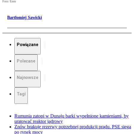
Foto: Enea
Bartłomiej Sawicki
Powiązane
Polecane
Najnowsze
Tagi
Rumunia zatopi w Dunaju barki wypełnione kamieniami, by
uratować reaktor jądrowy
Znów brakuje rezerwy potrzebnej produkcji prądu. PSE sięga
po rynek mocy