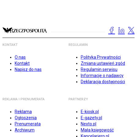
KONTAKT
REGULAMIN
O nas
Polityka Prywatności
Kontakt
Zmiana ustawień zgód
Napisz do nas
Regulamin serwisu
Informacje o nadawcy
Deklaracja dostępności
REKLAMA I PRENUMERATA
PARTNERZY
Reklama
E-kiosk.pl
Ogłoszenia
E-gazety.pl
Prenumerata
Nexto.pl
Archiwum
Mała księgowość
Kancelarierp.pl