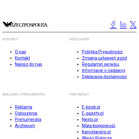
KONTAKT
REGULAMIN
O nas
Polityka Prywatności
Kontakt
Zmiana ustawień zgód
Napisz do nas
Regulamin serwisu
Informacje o nadawcy
Deklaracja dostępności
REKLAMA I PRENUMERATA
PARTNERZY
Reklama
E-kiosk.pl
Ogłoszenia
E-gazety.pl
Prenumerata
Nexto.pl
Archiwum
Mała księgowość
Kancelarierp.pl
Wieści Rolnicze