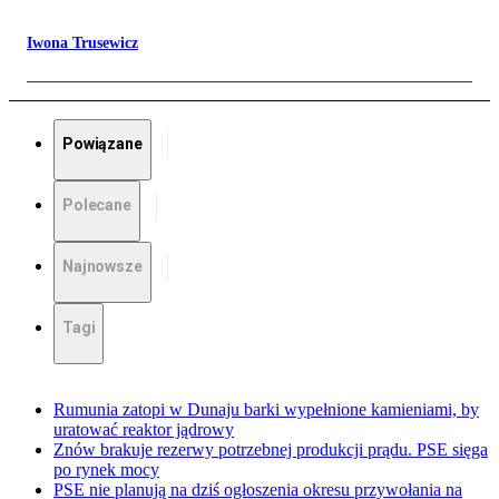
Iwona Trusewicz
Powiązane
Polecane
Najnowsze
Tagi
Rumunia zatopi w Dunaju barki wypełnione kamieniami, by
uratować reaktor jądrowy
Znów brakuje rezerwy potrzebnej produkcji prądu. PSE sięga
po rynek mocy
PSE nie planują na dziś ogłoszenia okresu przywołania na