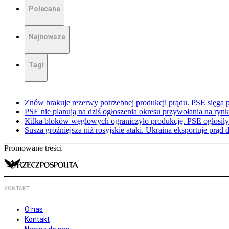
Polecane
Najnowsze
Tagi
Znów brakuje rezerwy potrzebnej produkcji prądu. PSE sięga
PSE nie planują na dziś ogłoszenia okresu przywołania na ry
Kilka bloków węglowych ograniczyło produkcję. PSE ogłosił
Susza groźniejsza niż rosyjskie ataki. Ukraina eksportuje prąd
Promowane treści
KONTAKT
O nas
Kontakt