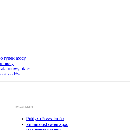
 po rynek mocy
nku mocy
y alarmowy okres
 do sąsiadów
REGULAMIN
Polityka Prywatności
Zmiana ustawień zgód