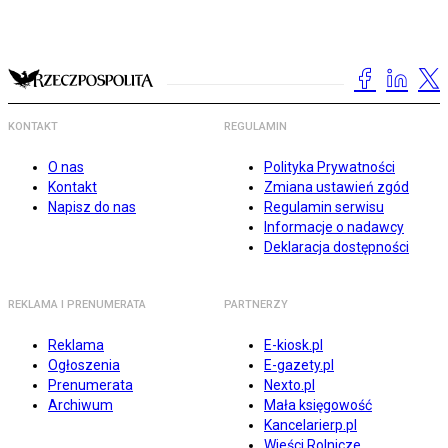
KONTAKT
REGULAMIN
O nas
Polityka Prywatności
Kontakt
Zmiana ustawień zgód
Napisz do nas
Regulamin serwisu
Informacje o nadawcy
Deklaracja dostępności
REKLAMA I PRENUMERATA
PARTNERZY
Reklama
E-kiosk.pl
Ogłoszenia
E-gazety.pl
Prenumerata
Nexto.pl
Archiwum
Mała księgowość
Kancelarierp.pl
Wieści Rolnicze