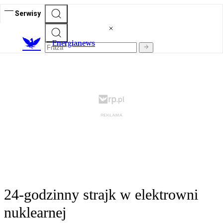
Serwisy
E
nergianews
24-godzinny strajk w elektrowni
nuklearnej