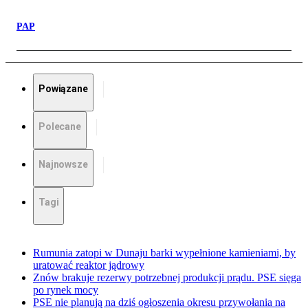
PAP
Powiązane
Polecane
Najnowsze
Tagi
Rumunia zatopi w Dunaju barki wypełnione kamieniami, by
uratować reaktor jądrowy
Znów brakuje rezerwy potrzebnej produkcji prądu. PSE sięga
po rynek mocy
PSE nie planują na dziś ogłoszenia okresu przywołania na