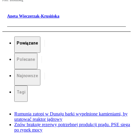
Foto: Bloomberg
Aneta Wieczerzak-Krusińska
Powiązane
Polecane
Najnowsze
Tagi
Rumunia zatopi w Dunaju barki wypełnione kamieniami, by
uratować reaktor jądrowy
Znów brakuje rezerwy potrzebnej produkcji prądu. PSE sięga
po rynek mocy