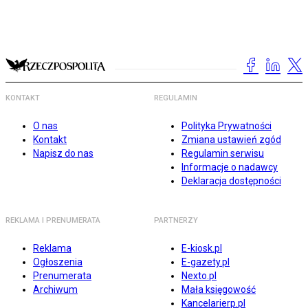
KONTAKT
REGULAMIN
O nas
Polityka Prywatności
Kontakt
Zmiana ustawień zgód
Napisz do nas
Regulamin serwisu
Informacje o nadawcy
Deklaracja dostępności
REKLAMA I PRENUMERATA
PARTNERZY
Reklama
E-kiosk.pl
Ogłoszenia
E-gazety.pl
Prenumerata
Nexto.pl
Archiwum
Mała księgowość
Kancelarierp.pl