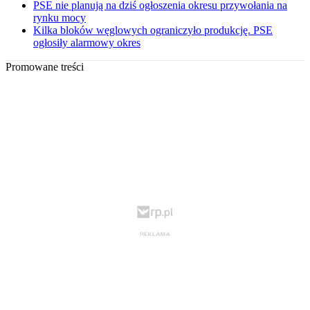
PSE nie planują na dziś ogłoszenia okresu przywołania na
rynku mocy
Kilka bloków węglowych ograniczyło produkcję. PSE
ogłosiły alarmowy okres
Promowane treści