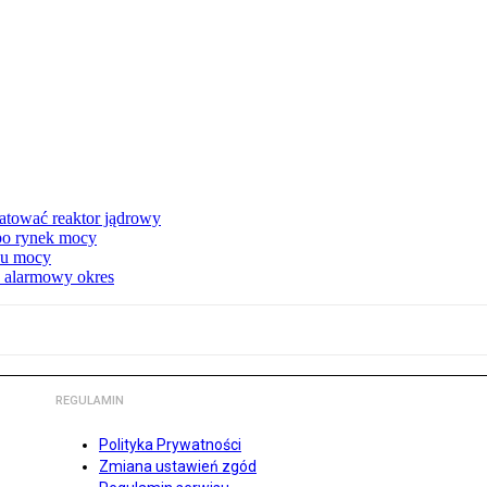
atować reaktor jądrowy
 po rynek mocy
nku mocy
y alarmowy okres
REGULAMIN
Polityka Prywatności
Zmiana ustawień zgód