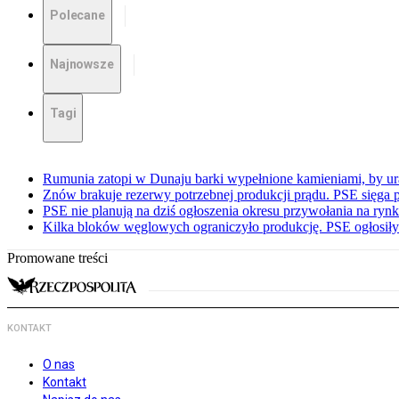
Polecane
Najnowsze
Tagi
Rumunia zatopi w Dunaju barki wypełnione kamieniami, by ur
Znów brakuje rezerwy potrzebnej produkcji prądu. PSE sięga
PSE nie planują na dziś ogłoszenia okresu przywołania na ry
Kilka bloków węglowych ograniczyło produkcję. PSE ogłosił
Promowane treści
KONTAKT
O nas
Kontakt