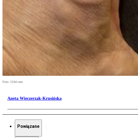
Foto: 123rf.com
Aneta Wieczerzak-Krusińska
Powiązane