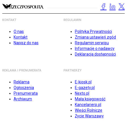
KONTAKT
REGULAMIN
O nas
Polityka Prywatności
Kontakt
Zmiana ustawień zgód
Napisz do nas
Regulamin serwisu
Informacje o nadawcy
Deklaracja dostępności
REKLAMA I PRENUMERATA
PARTNERZY
Reklama
E-kiosk.pl
Ogłoszenia
E-gazety.pl
Prenumerata
Nexto.pl
Archiwum
Mała księgowość
Kancelarierp.pl
Wieści Rolnicze
Życie Warszawy