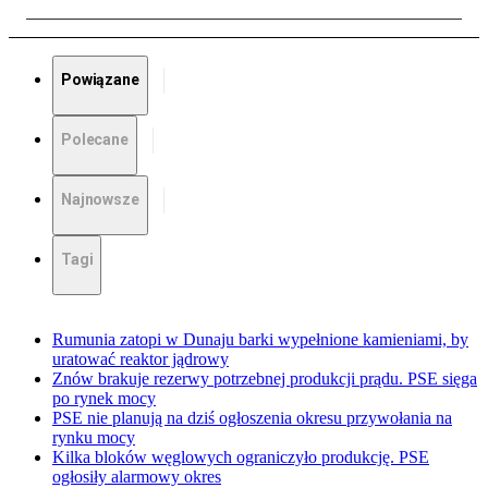
Powiązane
Polecane
Najnowsze
Tagi
Rumunia zatopi w Dunaju barki wypełnione kamieniami, by
uratować reaktor jądrowy
Znów brakuje rezerwy potrzebnej produkcji prądu. PSE sięga
po rynek mocy
PSE nie planują na dziś ogłoszenia okresu przywołania na
rynku mocy
Kilka bloków węglowych ograniczyło produkcję. PSE
ogłosiły alarmowy okres