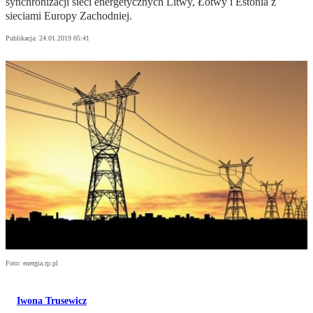
synchronizacji sieci energetycznych Litwy, Łotwy i Estonia z
sieciami Europy Zachodniej.
Publikacja:
24.01.2019 05:41
Foto: energia.rp.pl
Iwona Trusewicz