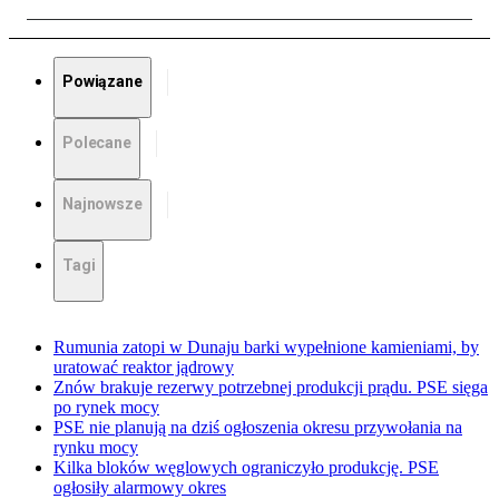
Powiązane
Polecane
Najnowsze
Tagi
Rumunia zatopi w Dunaju barki wypełnione kamieniami, by
uratować reaktor jądrowy
Znów brakuje rezerwy potrzebnej produkcji prądu. PSE sięga
po rynek mocy
PSE nie planują na dziś ogłoszenia okresu przywołania na
rynku mocy
Kilka bloków węglowych ograniczyło produkcję. PSE
ogłosiły alarmowy okres