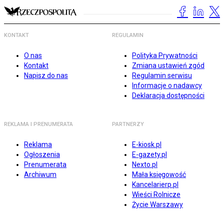
KONTAKT
REGULAMIN
O nas
Polityka Prywatności
Kontakt
Zmiana ustawień zgód
Napisz do nas
Regulamin serwisu
Informacje o nadawcy
Deklaracja dostępności
REKLAMA I PRENUMERATA
PARTNERZY
Reklama
E-kiosk.pl
Ogłoszenia
E-gazety.pl
Prenumerata
Nexto.pl
Archiwum
Mała księgowość
Kancelarierp.pl
Wieści Rolnicze
Życie Warszawy