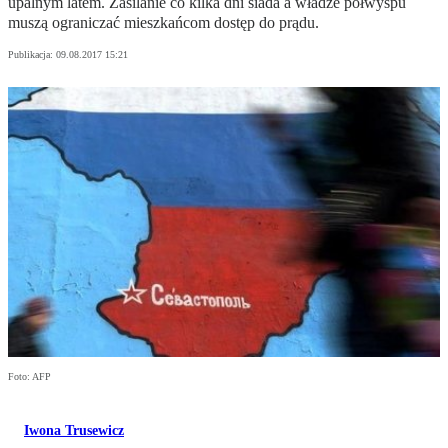
upalnym latem. Zasilanie co kilka dni siada a władze półwyspu
muszą ograniczać mieszkańcom dostęp do prądu.
Publikacja:
09.08.2017 15:21
Foto: AFP
Iwona Trusewicz