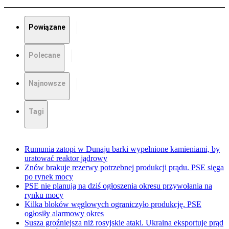
Powiązane
Polecane
Najnowsze
Tagi
Rumunia zatopi w Dunaju barki wypełnione kamieniami, by
uratować reaktor jądrowy
Znów brakuje rezerwy potrzebnej produkcji prądu. PSE sięga
po rynek mocy
PSE nie planują na dziś ogłoszenia okresu przywołania na
rynku mocy
Kilka bloków węglowych ograniczyło produkcję. PSE
ogłosiły alarmowy okres
Susza groźniejsza niż rosyjskie ataki. Ukraina eksportuje prąd