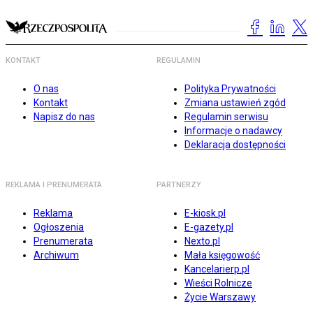
KONTAKT
REGULAMIN
O nas
Polityka Prywatności
Kontakt
Zmiana ustawień zgód
Napisz do nas
Regulamin serwisu
Informacje o nadawcy
Deklaracja dostępności
REKLAMA I PRENUMERATA
PARTNERZY
Reklama
E-kiosk.pl
Ogłoszenia
E-gazety.pl
Prenumerata
Nexto.pl
Archiwum
Mała księgowość
Kancelarierp.pl
Wieści Rolnicze
Życie Warszawy