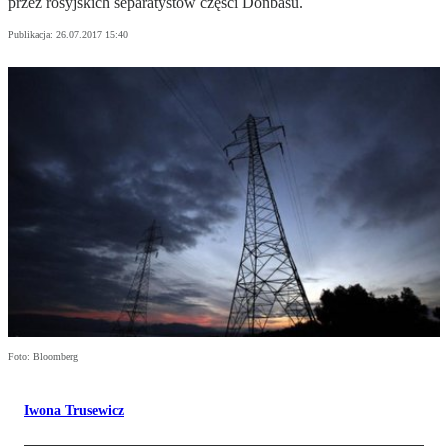
przez rosyjskich separatystów części Donbasu.
Publikacja:
26.07.2017 15:40
Foto: Bloomberg
Iwona Trusewicz