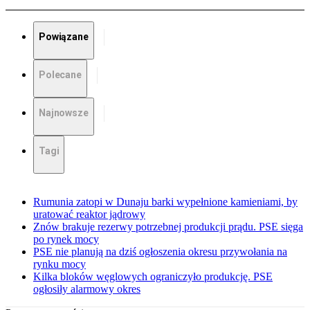
Powiązane
Polecane
Najnowsze
Tagi
Rumunia zatopi w Dunaju barki wypełnione kamieniami, by
uratować reaktor jądrowy
Znów brakuje rezerwy potrzebnej produkcji prądu. PSE sięga
po rynek mocy
PSE nie planują na dziś ogłoszenia okresu przywołania na
rynku mocy
Kilka bloków węglowych ograniczyło produkcję. PSE
ogłosiły alarmowy okres