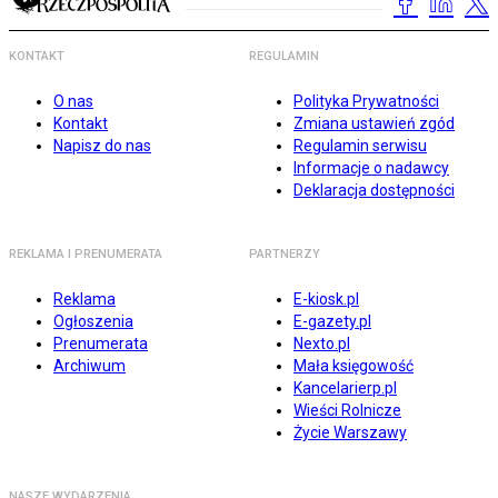
KONTAKT
REGULAMIN
O nas
Polityka Prywatności
Kontakt
Zmiana ustawień zgód
Napisz do nas
Regulamin serwisu
Informacje o nadawcy
Deklaracja dostępności
REKLAMA I PRENUMERATA
PARTNERZY
Reklama
E-kiosk.pl
Ogłoszenia
E-gazety.pl
Prenumerata
Nexto.pl
Archiwum
Mała księgowość
Kancelarierp.pl
Wieści Rolnicze
Życie Warszawy
NASZE WYDARZENIA