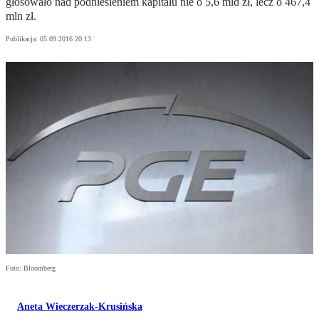
głosowało nad podniesieniem kapitału nie o 5,6 mld zł, lecz o 467,4
mln zł.
Publikacja:
05.09.2016 20:13
Foto: Bloomberg
Aneta Wieczerzak-Krusińska