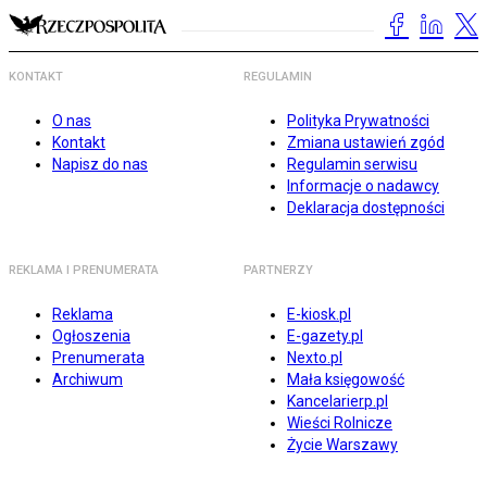
KONTAKT
REGULAMIN
O nas
Polityka Prywatności
Kontakt
Zmiana ustawień zgód
Napisz do nas
Regulamin serwisu
Informacje o nadawcy
Deklaracja dostępności
REKLAMA I PRENUMERATA
PARTNERZY
Reklama
E-kiosk.pl
Ogłoszenia
E-gazety.pl
Prenumerata
Nexto.pl
Archiwum
Mała księgowość
Kancelarierp.pl
Wieści Rolnicze
Życie Warszawy