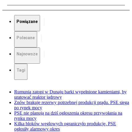
Powiązane
Polecane
Najnowsze
Tagi
Rumunia zatopi w Dunaju barki wypełnione kamieniami, by
uratować reaktor jądrowy
Znów brakuje rezerwy potrzebnej produkcji prądu. PSE sięga
po rynek mocy
PSE nie planują na dziś ogłoszenia okresu przywołania na
rynku mocy
Kilka bloków węglowych ograniczyło produkcję. PSE
ogłosiły alarmowy okres