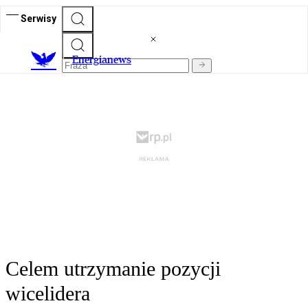
Serwisy
E
nergianews
Celem utrzymanie pozycji
wicelidera