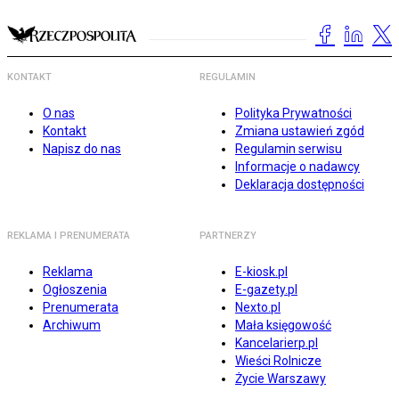
KONTAKT
REGULAMIN
O nas
Polityka Prywatności
Kontakt
Zmiana ustawień zgód
Napisz do nas
Regulamin serwisu
Informacje o nadawcy
Deklaracja dostępności
REKLAMA I PRENUMERATA
PARTNERZY
Reklama
E-kiosk.pl
Ogłoszenia
E-gazety.pl
Prenumerata
Nexto.pl
Archiwum
Mała księgowość
Kancelarierp.pl
Wieści Rolnicze
Życie Warszawy