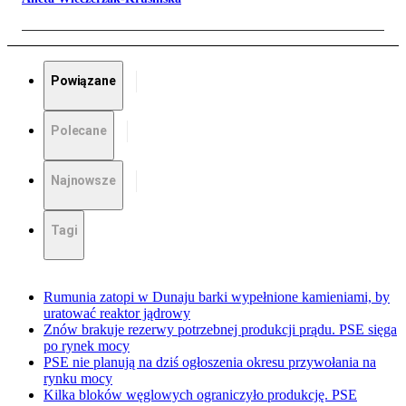
Powiązane
Polecane
Najnowsze
Tagi
Rumunia zatopi w Dunaju barki wypełnione kamieniami, by
uratować reaktor jądrowy
Znów brakuje rezerwy potrzebnej produkcji prądu. PSE sięga
po rynek mocy
PSE nie planują na dziś ogłoszenia okresu przywołania na
rynku mocy
Kilka bloków węglowych ograniczyło produkcję. PSE