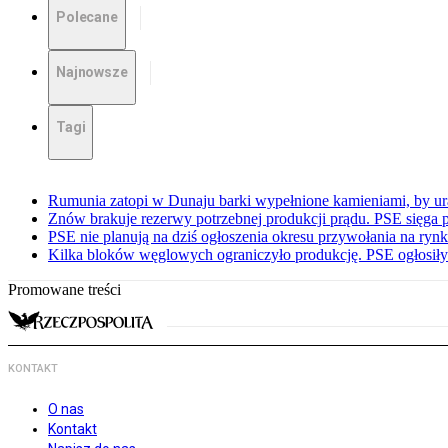
Polecane
Najnowsze
Tagi
Rumunia zatopi w Dunaju barki wypełnione kamieniami, by ur
Znów brakuje rezerwy potrzebnej produkcji prądu. PSE sięga
PSE nie planują na dziś ogłoszenia okresu przywołania na ry
Kilka bloków węglowych ograniczyło produkcję. PSE ogłosił
Promowane treści
KONTAKT
O nas
Kontakt