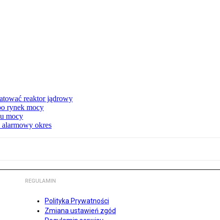
atować reaktor jądrowy
 po rynek mocy
nku mocy
y alarmowy okres
REGULAMIN
Polityka Prywatności
Zmiana ustawień zgód