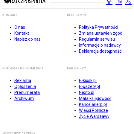
KONTAKT
REGULAMIN
O nas
Polityka Prywatności
Kontakt
Zmiana ustawień zgód
Napisz do nas
Regulamin serwisu
Informacje o nadawcy
Deklaracja dostępności
REKLAMA I PRENUMERATA
PARTNERZY
Reklama
E-kiosk.pl
Ogłoszenia
E-gazety.pl
Prenumerata
Nexto.pl
Archiwum
Mała księgowość
Kancelarierp.pl
Wieści Rolnicze
Życie Warszawy
NASZE WYDARZENIA