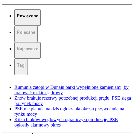
Powiązane
Polecane
Najnowsze
Tagi
Rumunia zatopi w Dunaju barki wypełnione kamieniami, by
uratować reaktor jądrowy
Znów brakuje rezerwy potrzebnej produkcji prądu. PSE sięga
po rynek mocy
PSE nie planują na dziś ogłoszenia okresu przywołania na
rynku mocy
Kilka bloków węglowych ograniczyło produkcję. PSE
ogłosiły alarmowy okres