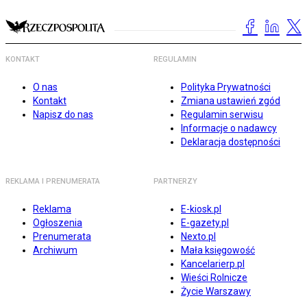
KONTAKT
REGULAMIN
O nas
Polityka Prywatności
Kontakt
Zmiana ustawień zgód
Napisz do nas
Regulamin serwisu
Informacje o nadawcy
Deklaracja dostępności
REKLAMA I PRENUMERATA
PARTNERZY
Reklama
E-kiosk.pl
Ogłoszenia
E-gazety.pl
Prenumerata
Nexto.pl
Archiwum
Mała księgowość
Kancelarierp.pl
Wieści Rolnicze
Życie Warszawy