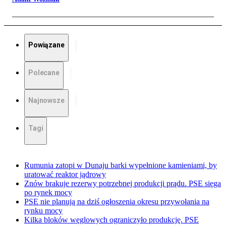
Powiązane
Polecane
Najnowsze
Tagi
Rumunia zatopi w Dunaju barki wypełnione kamieniami, by
uratować reaktor jądrowy
Znów brakuje rezerwy potrzebnej produkcji prądu. PSE sięga
po rynek mocy
PSE nie planują na dziś ogłoszenia okresu przywołania na
rynku mocy
Kilka bloków węglowych ograniczyło produkcję. PSE