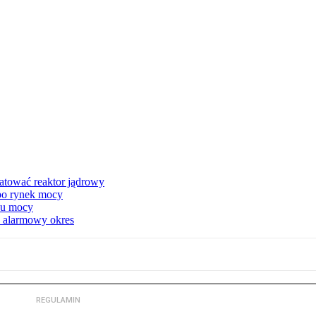
atować reaktor jądrowy
 po rynek mocy
nku mocy
y alarmowy okres
REGULAMIN