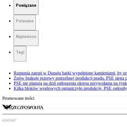
Powiązane
Polecane
Najnowsze
Tagi
Rumunia zatopi w Dunaju barki wypełnione kamieniami, by ur
Znów brakuje rezerwy potrzebnej produkcji prądu. PSE sięga
PSE nie planują na dziś ogłoszenia okresu przywołania na ry
Kilka bloków węglowych ograniczyło produkcję. PSE ogłosił
Promowane treści
KONTAKT