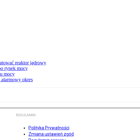
atować reaktor jądrowy
 po rynek mocy
nku mocy
y alarmowy okres
REGULAMIN
Polityka Prywatności
Zmiana ustawień zgód