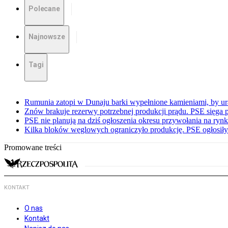
Polecane
Najnowsze
Tagi
Rumunia zatopi w Dunaju barki wypełnione kamieniami, by ur
Znów brakuje rezerwy potrzebnej produkcji prądu. PSE sięga
PSE nie planują na dziś ogłoszenia okresu przywołania na ry
Kilka bloków węglowych ograniczyło produkcję. PSE ogłosił
Promowane treści
KONTAKT
O nas
Kontakt