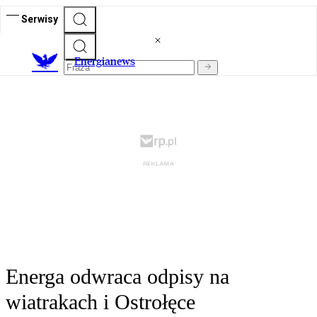
Serwisy
E
nergianews
Energa odwraca odpisy na
wiatrakach i Ostrołęce