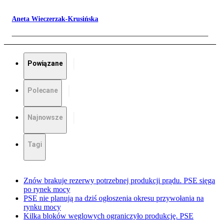
Aneta Wieczerzak-Krusińska
Powiązane
Polecane
Najnowsze
Tagi
Znów brakuje rezerwy potrzebnej produkcji prądu. PSE sięga
po rynek mocy
PSE nie planują na dziś ogłoszenia okresu przywołania na
rynku mocy
Kilka bloków węglowych ograniczyło produkcję. PSE