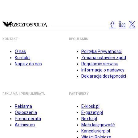
KONTAKT
REGULAMIN
O nas
Polityka Prywatności
Kontakt
Zmiana ustawień zgód
Napisz do nas
Regulamin serwisu
Informacje o nadawcy
Deklaracja dostępności
REKLAMA I PRENUMERATA
PARTNERZY
Reklama
E-kiosk.pl
Ogłoszenia
E-gazety.pl
Prenumerata
Nexto.pl
Archiwum
Mała księgowość
Kancelarierp.pl
Wieści Rolnicze