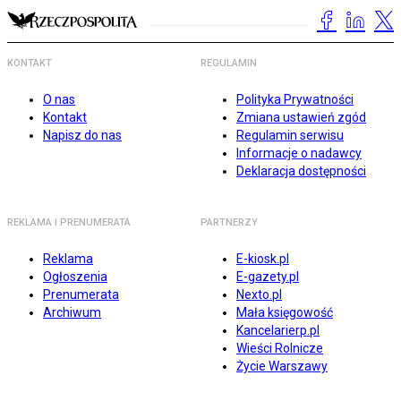
KONTAKT
REGULAMIN
O nas
Polityka Prywatności
Kontakt
Zmiana ustawień zgód
Napisz do nas
Regulamin serwisu
Informacje o nadawcy
Deklaracja dostępności
REKLAMA I PRENUMERATA
PARTNERZY
Reklama
E-kiosk.pl
Ogłoszenia
E-gazety.pl
Prenumerata
Nexto.pl
Archiwum
Mała księgowość
Kancelarierp.pl
Wieści Rolnicze
Życie Warszawy