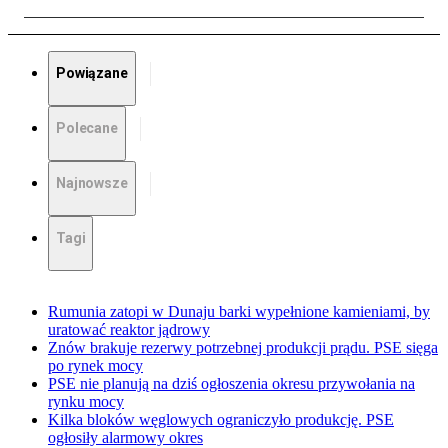
Powiązane
Polecane
Najnowsze
Tagi
Rumunia zatopi w Dunaju barki wypełnione kamieniami, by
uratować reaktor jądrowy
Znów brakuje rezerwy potrzebnej produkcji prądu. PSE sięga
po rynek mocy
PSE nie planują na dziś ogłoszenia okresu przywołania na
rynku mocy
Kilka bloków węglowych ograniczyło produkcję. PSE
ogłosiły alarmowy okres