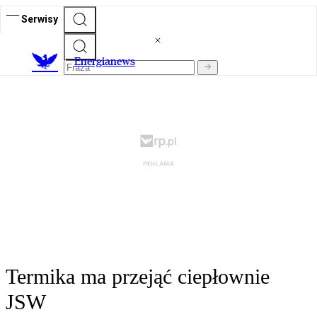
Serwisy
E
nergianews
Termika ma przejąć ciepłownie
JSW