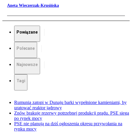
Aneta Wieczerzak-Krusińska
Powiązane
Polecane
Najnowsze
Tagi
Rumunia zatopi w Dunaju barki wypełnione kamieniami, by
uratować reaktor jądrowy
Znów brakuje rezerwy potrzebnej produkcji prądu. PSE sięga
po rynek mocy
PSE nie planują na dziś ogłoszenia okresu przywołania na
rynku mocy