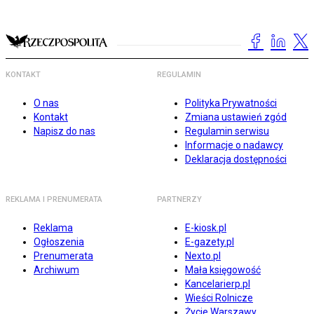
KONTAKT
REGULAMIN
O nas
Polityka Prywatności
Kontakt
Zmiana ustawień zgód
Napisz do nas
Regulamin serwisu
Informacje o nadawcy
Deklaracja dostępności
REKLAMA I PRENUMERATA
PARTNERZY
Reklama
E-kiosk.pl
Ogłoszenia
E-gazety.pl
Prenumerata
Nexto.pl
Archiwum
Mała księgowość
Kancelarierp.pl
Wieści Rolnicze
Życie Warszawy