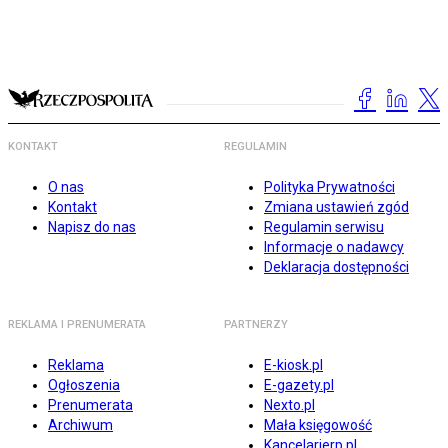
KONTAKT
REGULAMIN
O nas
Polityka Prywatności
Kontakt
Zmiana ustawień zgód
Napisz do nas
Regulamin serwisu
Informacje o nadawcy
Deklaracja dostępności
REKLAMA I PRENUMERATA
PARTNERZY
Reklama
E-kiosk.pl
Ogłoszenia
E-gazety.pl
Prenumerata
Nexto.pl
Archiwum
Mała księgowość
Kancelarierp.pl