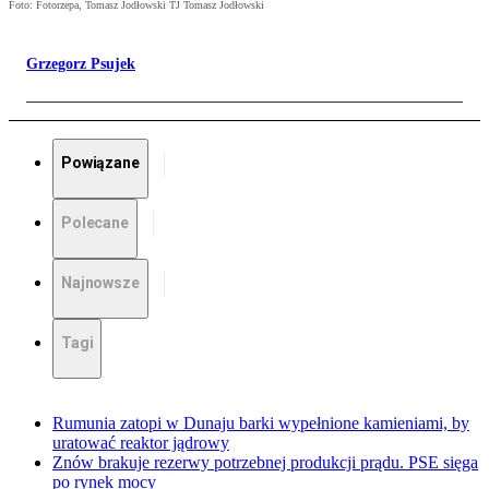
Foto: Fotorzepa, Tomasz Jodłowski TJ Tomasz Jodłowski
Grzegorz Psujek
Powiązane
Polecane
Najnowsze
Tagi
Rumunia zatopi w Dunaju barki wypełnione kamieniami, by
uratować reaktor jądrowy
Znów brakuje rezerwy potrzebnej produkcji prądu. PSE sięga
po rynek mocy