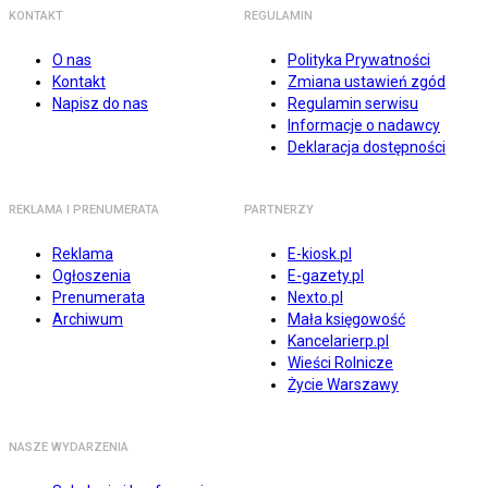
KONTAKT
REGULAMIN
O nas
Polityka Prywatności
Kontakt
Zmiana ustawień zgód
Napisz do nas
Regulamin serwisu
Informacje o nadawcy
Deklaracja dostępności
REKLAMA I PRENUMERATA
PARTNERZY
Reklama
E-kiosk.pl
Ogłoszenia
E-gazety.pl
Prenumerata
Nexto.pl
Archiwum
Mała księgowość
Kancelarierp.pl
Wieści Rolnicze
Życie Warszawy
NASZE WYDARZENIA