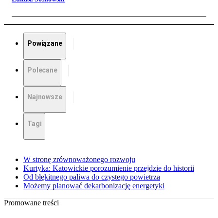
Powiązane
Polecane
Najnowsze
Tagi
W stronę zrównoważonego rozwoju
Kurtyka: Katowickie porozumienie przejdzie do historii
Od błękitnego paliwa do czystego powietrza
Możemy planować dekarbonizację energetyki
Promowane treści