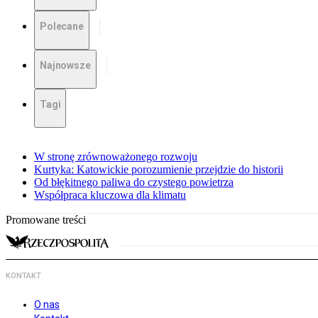
Polecane
Najnowsze
Tagi
W stronę zrównoważonego rozwoju
Kurtyka: Katowickie porozumienie przejdzie do historii
Od błękitnego paliwa do czystego powietrza
Współpraca kluczowa dla klimatu
Promowane treści
KONTAKT
O nas