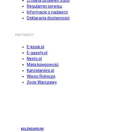
Zmiana ustawień zgód
Regulamin serwisu
Informacje o nadawcy
Deklaracja dostępności
PARTNERZY
E-kiosk.pl
E-gazety.pl
Nexto.pl
Mała księgowość
Kancelarierp.pl
Wieści Rolnicze
Życie Warszawy
KALENDARIUM