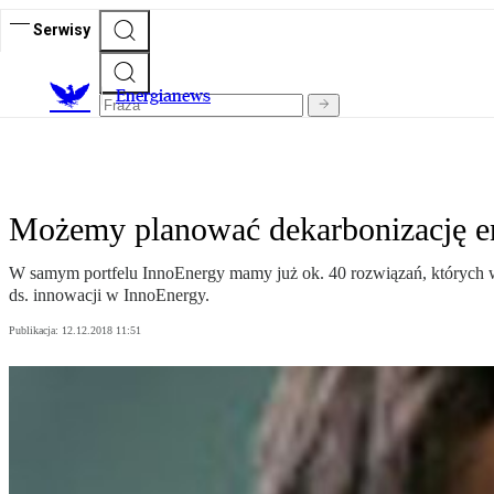
Serwisy
E
nergianews
Możemy planować dekarbonizację e
W samym portfelu InnoEnergy mamy już ok. 40 rozwiązań, których w
ds. innowacji w InnoEnergy.
Publikacja:
12.12.2018 11:51