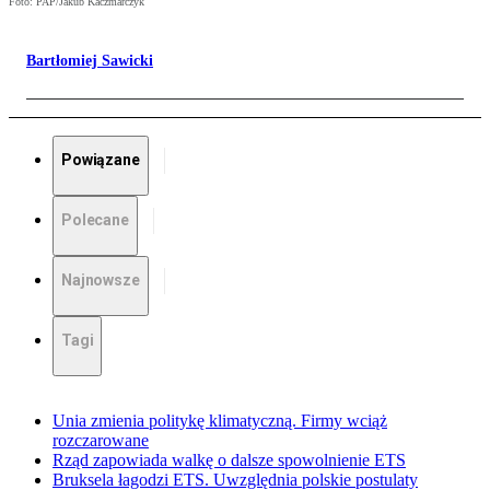
Foto: PAP/Jakub Kaczmarczyk
Bartłomiej Sawicki
Powiązane
Polecane
Najnowsze
Tagi
Unia zmienia politykę klimatyczną. Firmy wciąż
rozczarowane
Rząd zapowiada walkę o dalsze spowolnienie ETS
Bruksela łagodzi ETS. Uwzględnia polskie postulaty