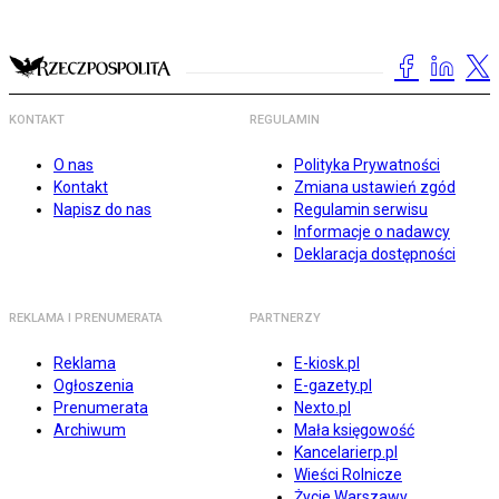
KONTAKT
REGULAMIN
O nas
Polityka Prywatności
Kontakt
Zmiana ustawień zgód
Napisz do nas
Regulamin serwisu
Informacje o nadawcy
Deklaracja dostępności
REKLAMA I PRENUMERATA
PARTNERZY
Reklama
E-kiosk.pl
Ogłoszenia
E-gazety.pl
Prenumerata
Nexto.pl
Archiwum
Mała księgowość
Kancelarierp.pl
Wieści Rolnicze
Życie Warszawy