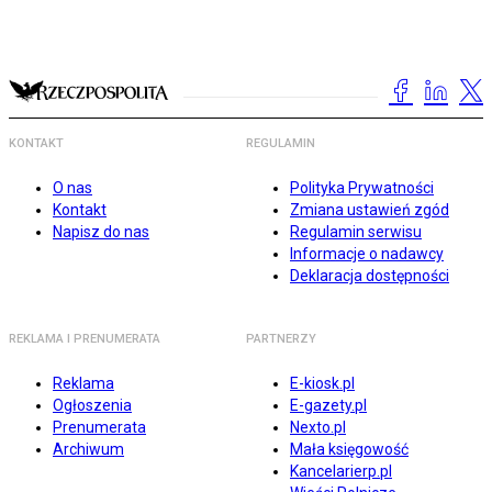
KONTAKT
REGULAMIN
O nas
Polityka Prywatności
Kontakt
Zmiana ustawień zgód
Napisz do nas
Regulamin serwisu
Informacje o nadawcy
Deklaracja dostępności
REKLAMA I PRENUMERATA
PARTNERZY
Reklama
E-kiosk.pl
Ogłoszenia
E-gazety.pl
Prenumerata
Nexto.pl
Archiwum
Mała księgowość
Kancelarierp.pl