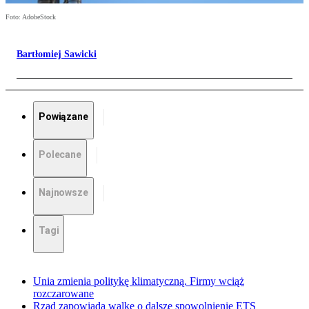
Foto: AdobeStock
Bartłomiej Sawicki
Powiązane
Polecane
Najnowsze
Tagi
Unia zmienia politykę klimatyczną. Firmy wciąż
rozczarowane
Rząd zapowiada walkę o dalsze spowolnienie ETS