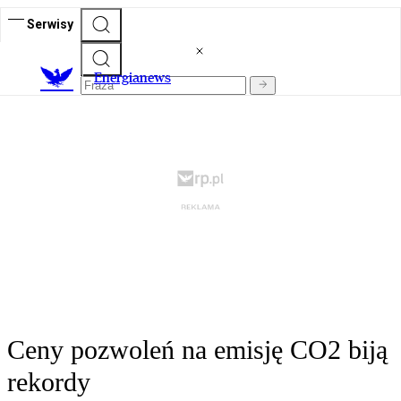
Serwisy
E
nergianews
Ceny pozwoleń na emisję CO2 biją
rekordy