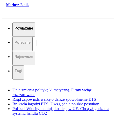
Mariusz Janik
Powiązane
Polecane
Najnowsze
Tagi
Unia zmienia politykę klimatyczną. Firmy wciąż
rozczarowane
Rząd zapowiada walkę o dalsze spowolnienie ETS
Bruksela łagodzi ETS. Uwzględnia polskie postulaty
Polska i Włochy montują koalicję w UE. Chcą złagodzenia
systemu handlu CO2