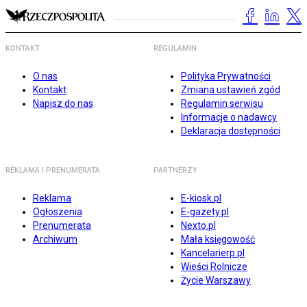
KONTAKT
REGULAMIN
O nas
Polityka Prywatności
Kontakt
Zmiana ustawień zgód
Napisz do nas
Regulamin serwisu
Informacje o nadawcy
Deklaracja dostępności
REKLAMA I PRENUMERATA
PARTNERZY
Reklama
E-kiosk.pl
Ogłoszenia
E-gazety.pl
Prenumerata
Nexto.pl
Archiwum
Mała księgowość
Kancelarierp.pl
Wieści Rolnicze
Życie Warszawy