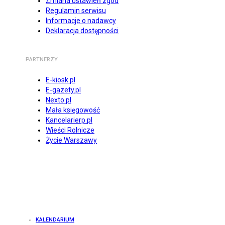
Zmiana ustawień zgód
Regulamin serwisu
Informacje o nadawcy
Deklaracja dostępności
PARTNERZY
E-kiosk.pl
E-gazety.pl
Nexto.pl
Mała księgowość
Kancelarierp.pl
Wieści Rolnicze
Życie Warszawy
KALENDARIUM