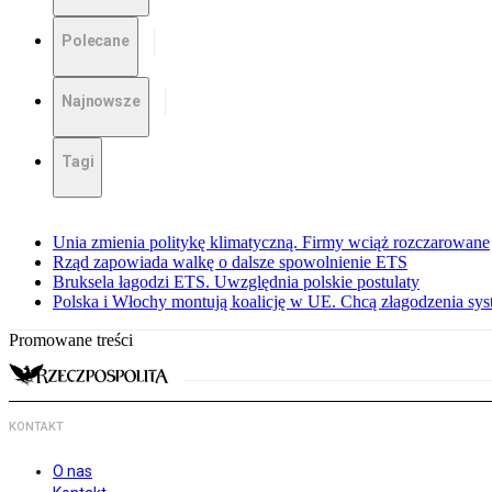
Polecane
Najnowsze
Tagi
Unia zmienia politykę klimatyczną. Firmy wciąż rozczarowane
Rząd zapowiada walkę o dalsze spowolnienie ETS
Bruksela łagodzi ETS. Uwzględnia polskie postulaty
Polska i Włochy montują koalicję w UE. Chcą złagodzenia s
Promowane treści
KONTAKT
O nas