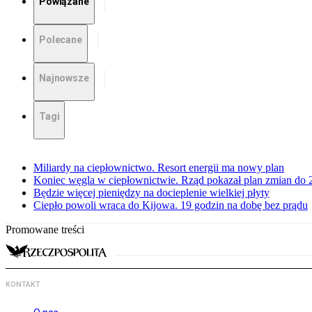
Powiązane
Polecane
Najnowsze
Tagi
Miliardy na ciepłownictwo. Resort energii ma nowy plan
Koniec węgla w ciepłownictwie. Rząd pokazał plan zmian do 
Będzie więcej pieniędzy na docieplenie wielkiej płyty
Ciepło powoli wraca do Kijowa. 19 godzin na dobę bez prądu
Promowane treści
KONTAKT