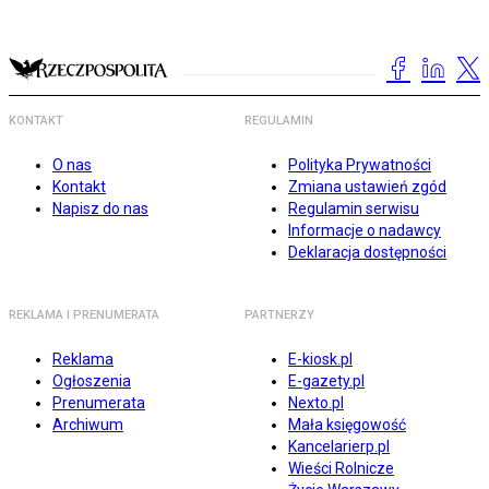
KONTAKT
REGULAMIN
O nas
Polityka Prywatności
Kontakt
Zmiana ustawień zgód
Napisz do nas
Regulamin serwisu
Informacje o nadawcy
Deklaracja dostępności
REKLAMA I PRENUMERATA
PARTNERZY
Reklama
E-kiosk.pl
Ogłoszenia
E-gazety.pl
Prenumerata
Nexto.pl
Archiwum
Mała księgowość
Kancelarierp.pl
Wieści Rolnicze