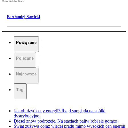
Foto: Adobe Stock
Bartłomiej Sawicki
Powiązane
Polecane
Najnowsze
Tagi
Jak obniżyć ceny energii? Rząd spogląda na spółki
dystrybucyjne
Diesel znów podrożeje. Na stacjach paliw robi się gorąco
Świat zużywa coraz więcej prądu mimo wysokich cen energii