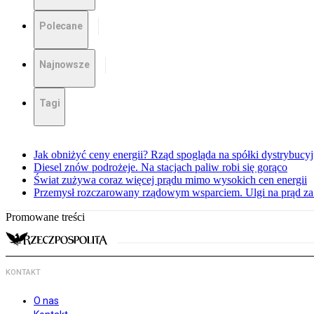
Polecane
Najnowsze
Tagi
Jak obniżyć ceny energii? Rząd spogląda na spółki dystrybucy
Diesel znów podrożeje. Na stacjach paliw robi się gorąco
Świat zużywa coraz więcej prądu mimo wysokich cen energii
Przemysł rozczarowany rządowym wsparciem. Ulgi na prąd za
Promowane treści
KONTAKT
O nas