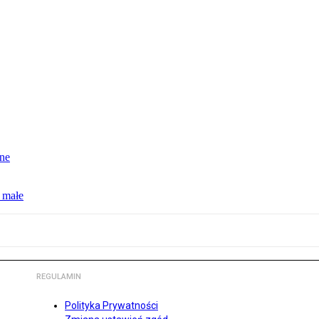
jne
 małe
REGULAMIN
Polityka Prywatności