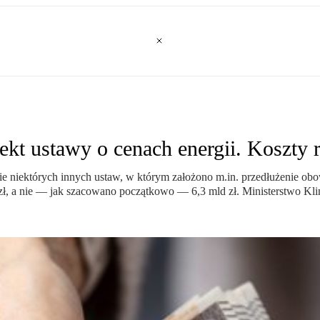
ekt ustawy o cenach energii. Koszty 
e niektórych innych ustaw, w którym założono m.in. przedłużenie ob
 zł, a nie — jak szacowano początkowo — 6,3 mld zł. Ministerstwo Kl