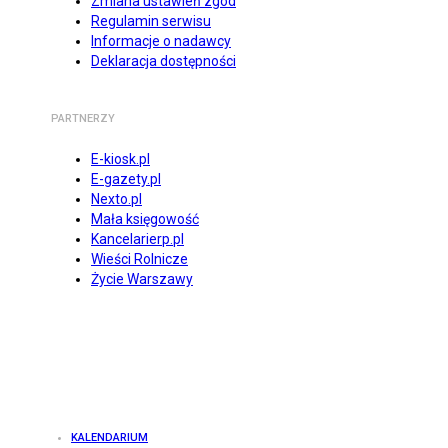
Zmiana ustawień zgód
Regulamin serwisu
Informacje o nadawcy
Deklaracja dostępności
PARTNERZY
E-kiosk.pl
E-gazety.pl
Nexto.pl
Mała księgowość
Kancelarierp.pl
Wieści Rolnicze
Życie Warszawy
KALENDARIUM