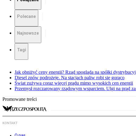
Polecane
Najnowsze
Tagi
Jak obniżyć ceny energii? Rząd spogląda na spółki dystrybucy
Diesel znów podrożeje. Na stacjach paliw robi się gorąco
Świat zużywa coraz więcej prądu mimo wysokich cen energii
Przemysł rozczarowany rządowym wsparciem. Ulgi na prąd za
Promowane treści
KONTAKT
O nas