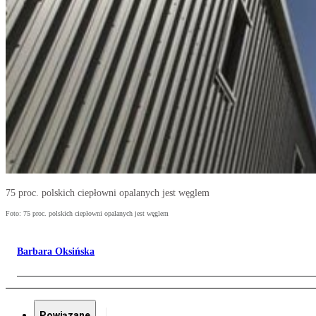
75 proc. polskich ciepłowni opalanych jest węglem
Foto: 75 proc. polskich ciepłowni opalanych jest węglem
Barbara Oksińska
Powiązane